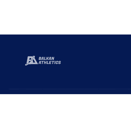
Hızlı 
Baka
Türkiye Atletizm Federasyonu resmi web