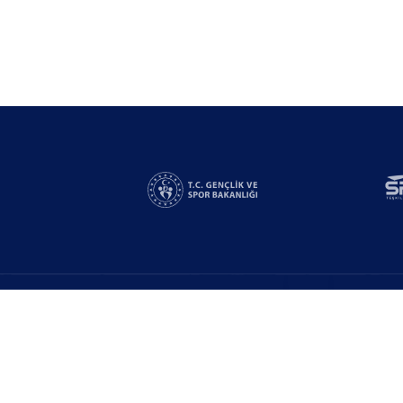
Linkler
Yarışmalar
n
Bizden Destek Al