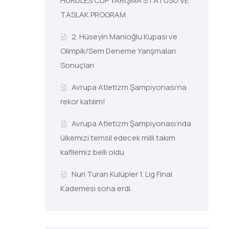
HURDLES CUP YARIŞMA STATÜSÜ VE
TASLAK PROGRAM
2. Hüseyin Manioğlu Kupası ve
Olimpik/Sem Deneme Yarışmaları
Sonuçları
Avrupa Atletizm Şampiyonası’na
rekor katılım!
Avrupa Atletizm Şampiyonası’nda
ülkemizi temsil edecek milli takım
kafilemiz belli oldu
Nuri Turan Kulüpler 1. Lig Final
Kademesi sona erdi.