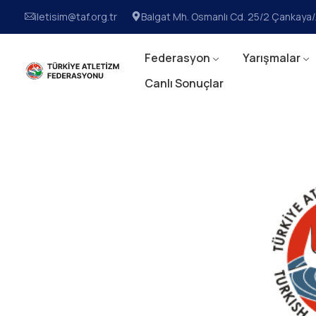
iletisim@taf.org.tr
Balgat Mh. Osmanlı Cd. 25/2 Çankay
Federasyon
Yarışmalar
Canlı Sonuçlar