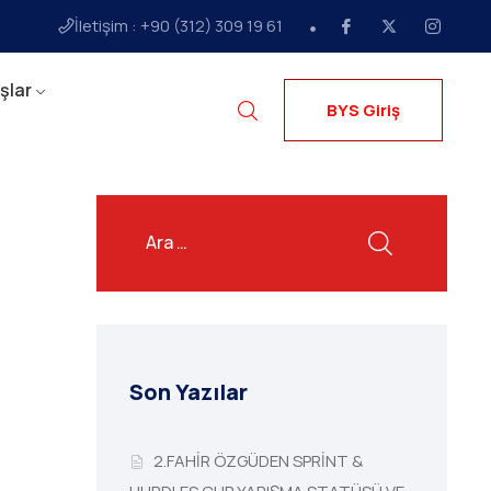
İletişim : +90 (312) 309 19 61
şlar
BYS Giriş
Son Yazılar
2.FAHİR ÖZGÜDEN SPRİNT &