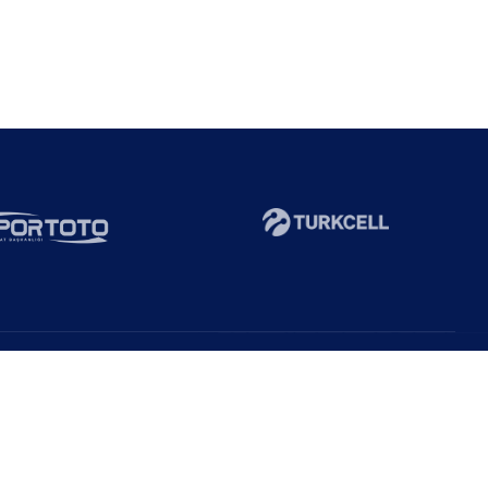
Abone Ol!
Duyurulardan haberdar ol!