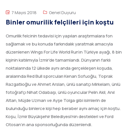
7 Mayıs 2018
Genel Duyuru
Binler omurilik felçlileri için koştu
Omurilik felcinin tedavisi için yapılan araştırmalara fon
sağlamak ve bu konuda farkındalık yaratmak amacıyla
düzenlenen Wings For Life World Run’ın Türkiye ayağı, 8 bin
kişinin katılımıyla İzmir’de tamamlandı. Dünyanın farklı
noktalarında 12 ülkede aynı anda gerçekleşen koşuda,
aralarında Red Bull sporcuları Kenan Sofuoğlu, Toprak
Razgatlıoğlu ve Ahmet Arslan, ünlü sanatçı Mirkelam, ünlü
fotoğrafçı Nihat Odabaşı, ünlü oyuncular Pelin Akil, Anıl
Altan, Müjde Uzman ve Ayşe Tolga gibi isimlerin de
bulunduğu binlerce kişi hep beraber aynı amaç için koştu.
Koşu, İzmir Büyükşehir Belediyesi’nin destekleri ve Ford
Otosan‘ın ana sponsorluğunda düzenlendi.