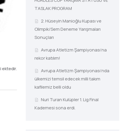
HURDLES CUP YARIŞMA STATÜSÜ VE
TASLAK PROGRAM
2. Hüseyin Manioğlu Kupası ve
Olimpik/Sem Deneme Yarışmaları
Sonuçları
Avrupa Atletizm Şampiyonası’na
rekor katılım!
 ektedir.
Avrupa Atletizm Şampiyonası’nda
ülkemizi temsil edecek milli takım
kafilemiz belli oldu
Nuri Turan Kulüpler 1. Lig Final
Kademesi sona erdi.