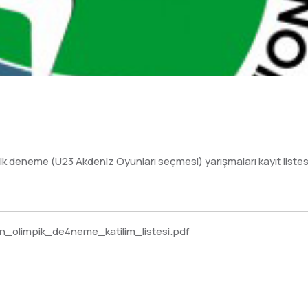
ik deneme (U23 Akdeniz Oyunları seçmesi) yarışmaları kayıt listesi
n_olimpik_de4neme_katilim_listesi.pdf