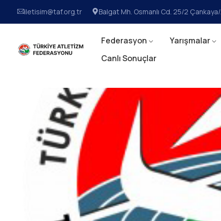
iletisim@taf.org.tr
Balgat Mh. Osmanlı Cd. 25/2 Çankay
Federasyon
Yarışmalar
Canlı Sonuçlar