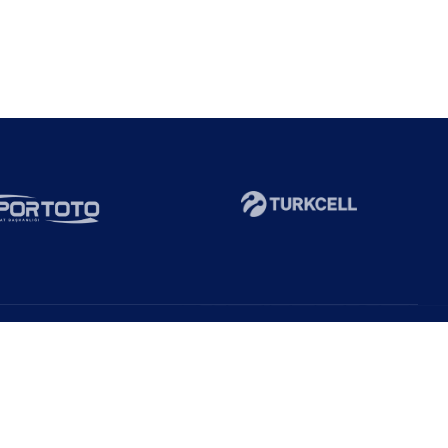
Abone Ol!
Duyurulardan haberdar ol!