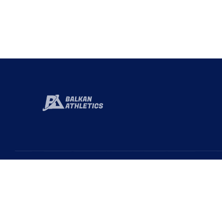
Hızlı 
Baka
Türkiye Atletizm Federasyonu resmi web