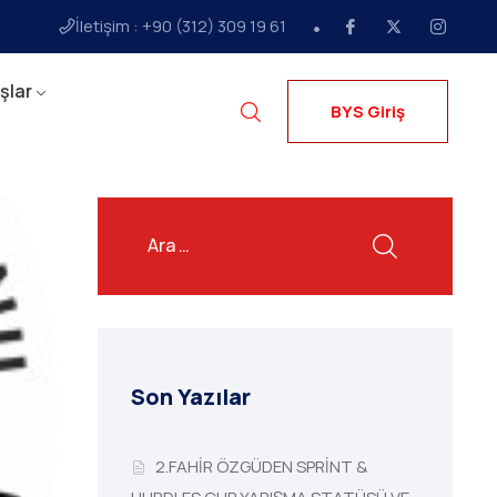
İletişim : +90 (312) 309 19 61
şlar
BYS Giriş
Son Yazılar
2.FAHİR ÖZGÜDEN SPRİNT &