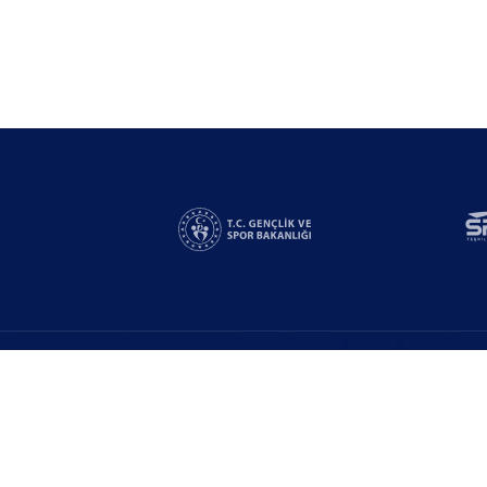
Linkler
Yarışmalar
n
Bizden Destek Al