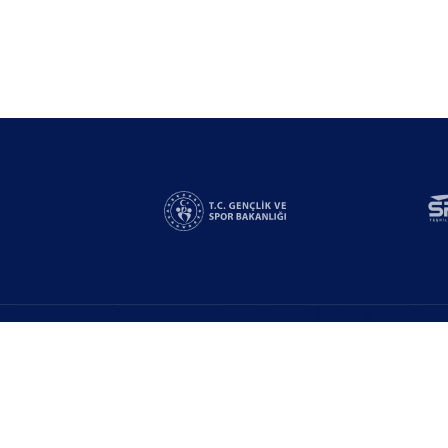
Linkler
Yarışmalar
n
Bizden Destek Al