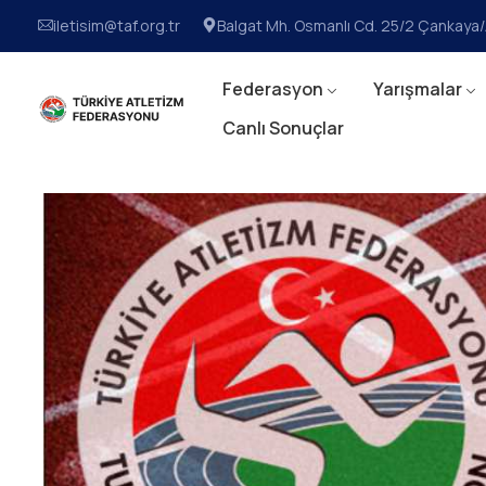
iletisim@taf.org.tr
Balgat Mh. Osmanlı Cd. 25/2 Çankay
Federasyon
Yarışmalar
Canlı Sonuçlar