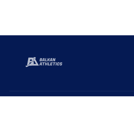
Hızlı 
Baka
Türkiye Atletizm Federasyonu resmi web