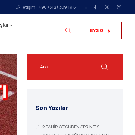
İletişim : +90 (312) 309 19 61
şlar
BYS Giriş
Son Yazılar
2.FAHİR ÖZGÜDEN SPRİNT &