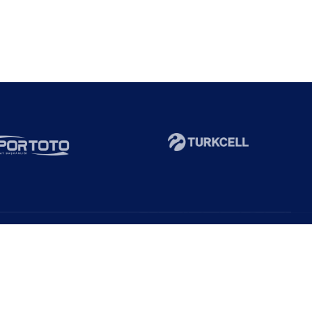
Abone Ol!
Duyurulardan haberdar ol!