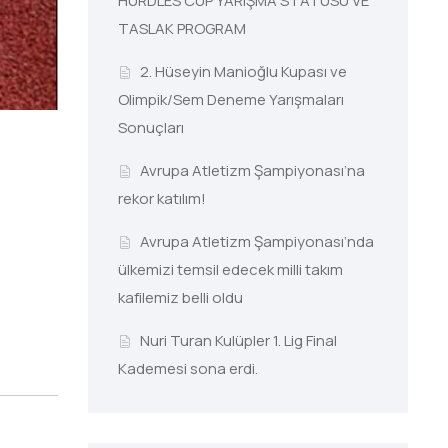
HURDLES CUP YARIŞMA STATÜSÜ VE
TASLAK PROGRAM
2. Hüseyin Manioğlu Kupası ve
Olimpik/Sem Deneme Yarışmaları
Sonuçları
Avrupa Atletizm Şampiyonası’na
rekor katılım!
Avrupa Atletizm Şampiyonası’nda
ülkemizi temsil edecek milli takım
kafilemiz belli oldu
Nuri Turan Kulüpler 1. Lig Final
Kademesi sona erdi.