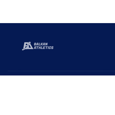
Hızlı 
Baka
Türkiye Atletizm Federasyonu resmi web
sayfasıdır. Haber ve Duyurular için takipte kalın!