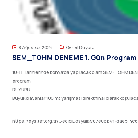
9 Ağustos 2024
Genel Duyuru
SEM_TOHM DENEME 1. Gün Program
10-11 Tarihlerinde Konya’da yapılacak olam SEM-TOHM DENE
program
DUYURU
Büyük bayanlar 100 mt yarışması direkt final olarak koşulacak
https://bys.taf.org.tr/GeciciDosyalar/87e08b4f-dae5-4