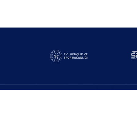
Linkler
Yarışmalar
n
Bizden Destek Al