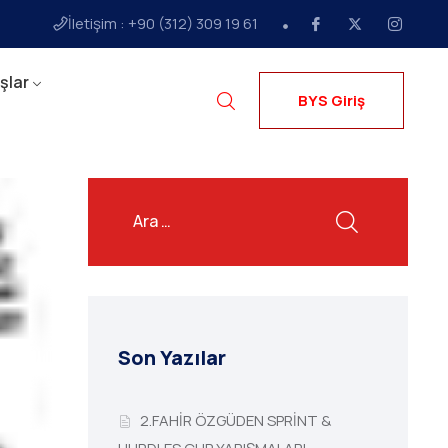
İletişim : +90 (312) 309 19 61
şlar
BYS Giriş
Son Yazılar
2.FAHİR ÖZGÜDEN SPRİNT &