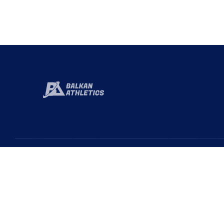
Hızlı 
Baka
Türkiye Atletizm Federasyonu resmi web
sayfasıdır. Haber ve Duyurular için takipte kalın!