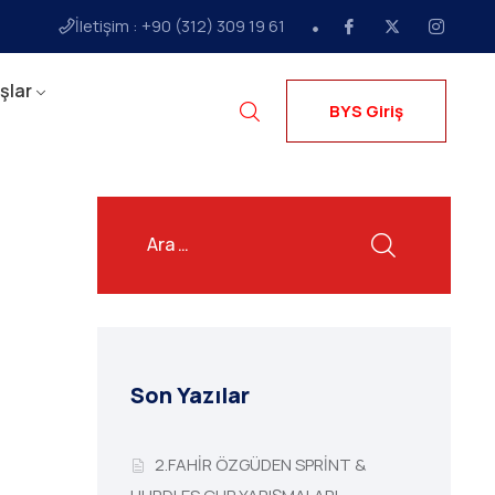
İletişim : +90 (312) 309 19 61
şlar
BYS Giriş
Son Yazılar
2.FAHİR ÖZGÜDEN SPRİNT &