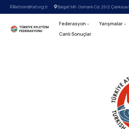
iletisim@taf.org.tr
Balgat Mh. Osmanlı Cd. 25/2 Çankay
Federasyon
Yarışmalar
Canlı Sonuçlar