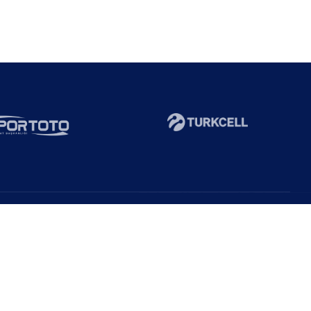
Abone Ol!
Duyurulardan haberdar ol!