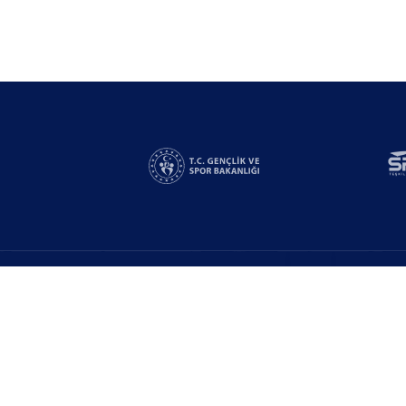
Linkler
Yarışmalar
n
Bizden Destek Al